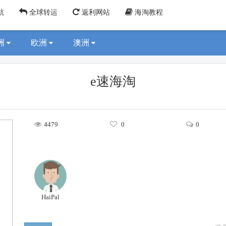
航
全球转运
返利网站
海淘教程
洲
欧洲
澳洲
e速海淘
4479
0
0
HaiPal